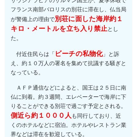
サウジアラビアのサルマン国王が、夏季休暇で
フランス南部バロリスの別荘に滞在し、仏当局
別荘に面した海岸約１
が警備上の理由で
キロ・メートルを立ち入り禁止
とし
た。
ビーチの私物化
付近住民らは「
」と訴
え、約１０万人の署名を集めて抗議する騒ぎと
なっている。
ＡＦＰ通信などによると、国王は２５日に南
仏に到着。約３週間、エレベーターで海岸に下
りることができる別荘で過ごす予定とされる。
側近ら約１０００人
も同行しており、近
くのホテルなどに宿泊。ホテルやレストラン業
界などは滞在を歓迎している。