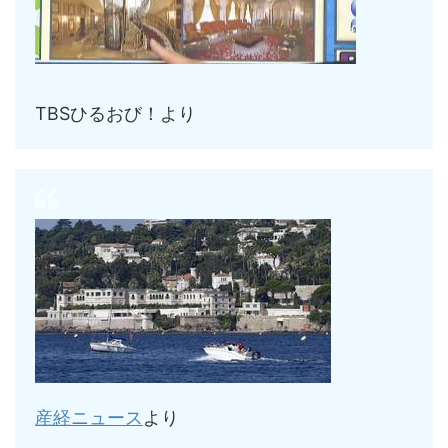
TBSひるおび！より
産経ニュース
より