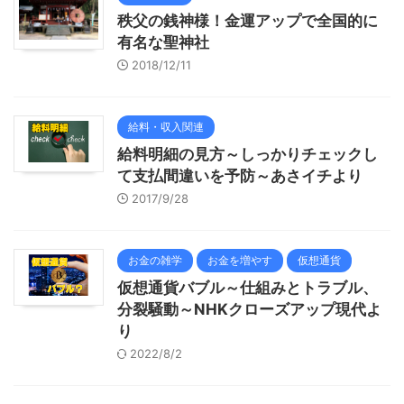
秩父の銭神様！金運アップで全国的に
有名な聖神社
2018/12/11
給料・収入関連
給料明細の見方～しっかりチェックし
て支払間違いを予防～あさイチより
2017/9/28
お金の雑学
お金を増やす
仮想通貨
仮想通貨バブル～仕組みとトラブル、
分裂騒動～NHKクローズアップ現代よ
り
2022/8/2