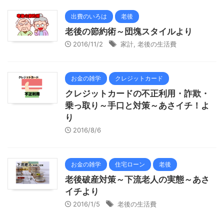
出費のいろは
老後
老後の節約術～団塊スタイルより
2016/11/2
家計
,
老後の生活費
お金の雑学
クレジットカード
クレジットカードの不正利用・詐欺・
乗っ取り～手口と対策～あさイチ！よ
り
2016/8/6
お金の雑学
住宅ローン
老後
老後破産対策～下流老人の実態～あさ
イチより
2016/1/5
老後の生活費