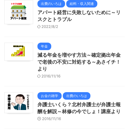
出費のいろは
給料・収入関連
アパート経営に失敗しないために～リ
スクとトラブル
2022/8/2
年金
減る年金を増やす方法～確定拠出年金
で老後の不安に対処する～あさイチ！
より
2016/11/16
お金の雑学
出費のいろは
弁護士いくら？北村弁護士が弁護士報
酬を解説～林修の今でしょ！講座より
2016/11/16