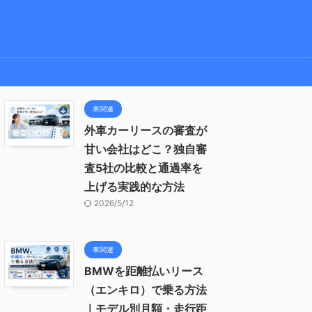
車関連
外車カーリースの審査が
甘い会社はどこ？独自審
査5社の比較と通過率を
上げる実践的な方法
2026/5/12
車関連
BMWを距離払いリース
（エンキロ）で乗る方法
｜モデル別月額・走行距