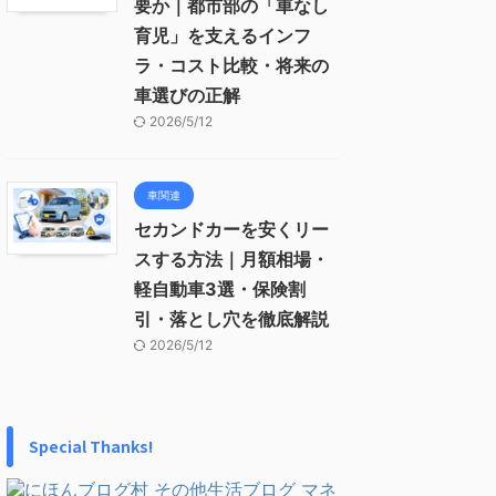
要か｜都市部の「車なし
育児」を支えるインフ
ラ・コスト比較・将来の
車選びの正解
2026/5/12
車関連
セカンドカーを安くリー
スする方法｜月額相場・
軽自動車3選・保険割
引・落とし穴を徹底解説
2026/5/12
Special Thanks!