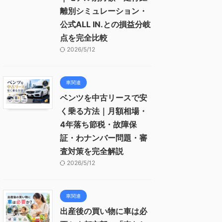
離別シミュレーション・
公式ALL IN.との損益分岐
点を完全比較
2026/5/12
車関連
ベンツを中古リースで安
く乗る方法｜月額相場・
4年落ち節税・故障保
証・わナンバー問題・審
査対策を完全解説
2026/5/12
車関連
出産後の買い物に車は必