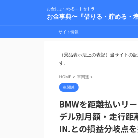
お金にまつわるエトセトラ
お金事典〜『借りる・貯める・
サイト情報
（景品表示法上の表記）当サイトの記
す。
HOME
>
車関連
>
車関連
BMWを距離払いリ
デル別月額・走行距離
IN.との損益分岐点