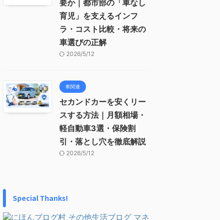
要か｜都市部の「車なし
育児」を支えるインフ
ラ・コスト比較・将来の
車選びの正解
2026/5/12
車関連
セカンドカーを安くリー
スする方法｜月額相場・
軽自動車3選・保険割
引・落とし穴を徹底解説
2026/5/12
Special Thanks!