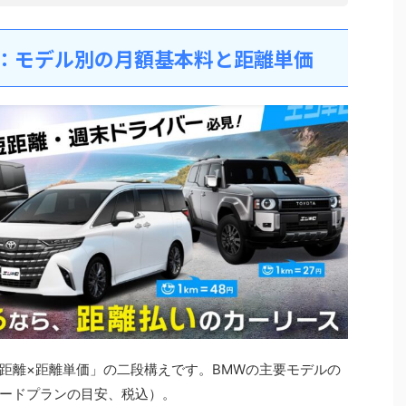
表：モデル別の月額基本料と距離単価
距離×距離単価」の二段構えです。BMWの主要モデルの
ードプランの目安、税込）。