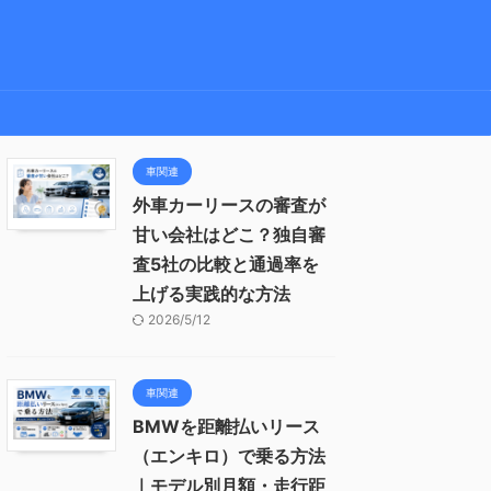
車関連
外車カーリースの審査が
甘い会社はどこ？独自審
査5社の比較と通過率を
上げる実践的な方法
2026/5/12
車関連
BMWを距離払いリース
（エンキロ）で乗る方法
｜モデル別月額・走行距