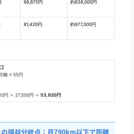
円
69,870円
約838,000円
円
81,420円
約977,000円
式】
離 × 55円
420円 ＋ 27,500円 ＝
53,920円
.」との損益分岐点：月790km以下で距離