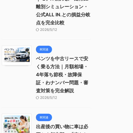
離別シミュレーション・
公式ALL IN.との損益分岐
点を完全比較
2026/5/12
車関連
ベンツを中古リースで安
く乗る方法｜月額相場・
4年落ち節税・故障保
証・わナンバー問題・審
査対策を完全解説
2026/5/12
車関連
出産後の買い物に車は必