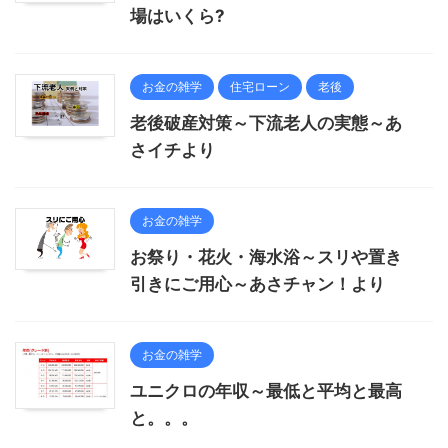
場はいくら?
お金の雑学
住宅ローン
老後
老後破産対策～下流老人の実態～あ
さイチより
お金の雑学
お祭り・花火・海水浴～スリや置き
引きにご用心～あさチャン！より
お金の雑学
ユニクロの年収～最低と平均と最高
と。。。