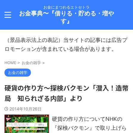
お金にまつわるエトセトラ
お金事典〜『借りる・貯める・増や
す』
（景品表示法上の表記）当サイトの記事には広告プ
ロモーションが含まれている場合があります。
HOME
>
お金の雑学
>
お金の雑学
硬貨の作り方～探検バクモン「潜入！造幣
局 知られざる内部」より
2014年10月26日
硬貨の作り方についてNHKの
『探検バクモン』で取り上げら