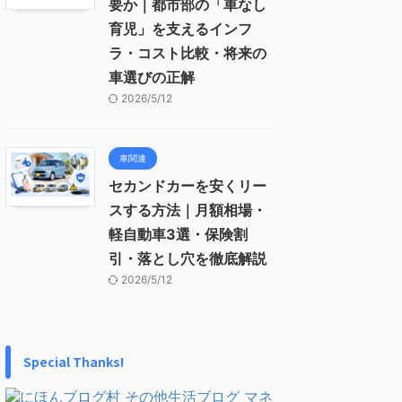
要か｜都市部の「車なし
育児」を支えるインフ
ラ・コスト比較・将来の
車選びの正解
2026/5/12
車関連
セカンドカーを安くリー
スする方法｜月額相場・
軽自動車3選・保険割
引・落とし穴を徹底解説
2026/5/12
Special Thanks!