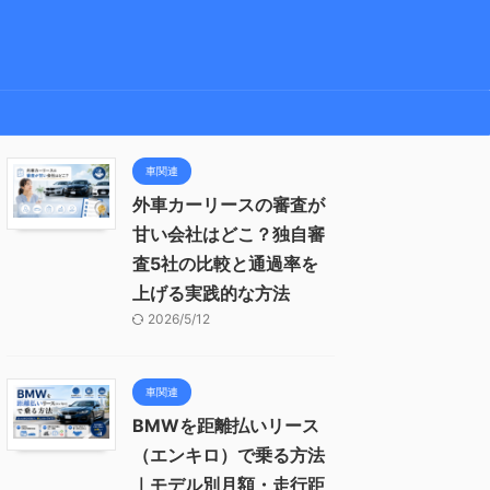
車関連
外車カーリースの審査が
甘い会社はどこ？独自審
査5社の比較と通過率を
上げる実践的な方法
2026/5/12
車関連
BMWを距離払いリース
（エンキロ）で乗る方法
｜モデル別月額・走行距