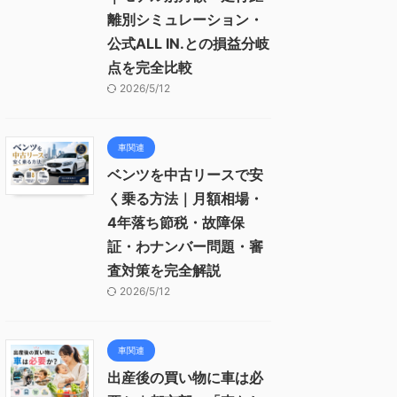
離別シミュレーション・
公式ALL IN.との損益分岐
点を完全比較
2026/5/12
車関連
ベンツを中古リースで安
く乗る方法｜月額相場・
4年落ち節税・故障保
証・わナンバー問題・審
査対策を完全解説
2026/5/12
車関連
出産後の買い物に車は必