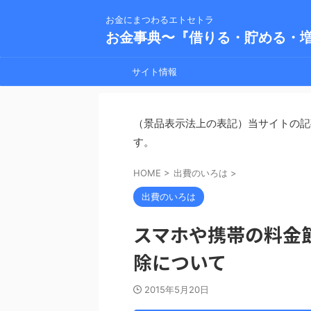
お金にまつわるエトセトラ
お金事典〜『借りる・貯める・
サイト情報
（景品表示法上の表記）当サイトの記
す。
HOME
>
出費のいろは
>
出費のいろは
スマホや携帯の料金節
除について
2015年5月20日