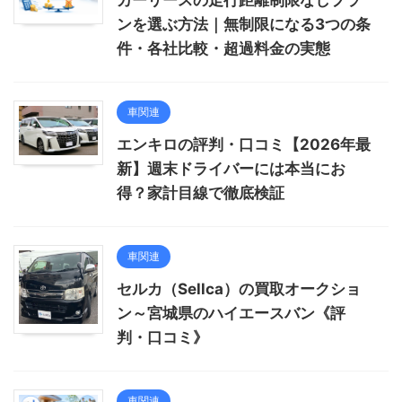
カーリースの走行距離制限なしプラ
ンを選ぶ方法｜無制限になる3つの条
件・各社比較・超過料金の実態
車関連
エンキロの評判・口コミ【2026年最
新】週末ドライバーには本当にお
得？家計目線で徹底検証
車関連
セルカ（Sellca）の買取オークショ
ン～宮城県のハイエースバン《評
判・口コミ》
車関連