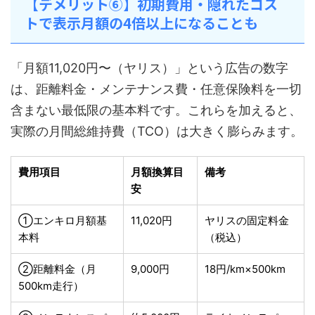
【デメリット⑥】初期費用・隠れたコス
トで表示月額の4倍以上になることも
「月額11,020円〜（ヤリス）」という広告の数字
は、距離料金・メンテナンス費・任意保険料を一切
含まない最低限の基本料です。これらを加えると、
実際の月間総維持費（TCO）は大きく膨らみます。
費用項目
月額換算目
備考
安
①エンキロ月額基
11,020円
ヤリスの固定料金
本料
（税込）
②距離料金（月
9,000円
18円/km×500km
500km走行）