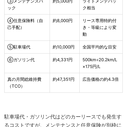
③メンテナンスパ
約5,000円
ライトメンテパッ
ック
ク相当
④任意保険料（自
約8,000円
リース専用特約付
己手配）
き・等級により変
動
⑤駐車場代
約10,000円
全国平均的な目安
⑥ガソリン代
約4,331円
500km÷20.2km/L
×175円/L
真の月間総維持費
約47,351円
広告価格の約4.3倍
（TCO）
駐車場代・ガソリン代はどのカーリースでも発生す
るコストですが、メンテナンスと任意保険が別枠に