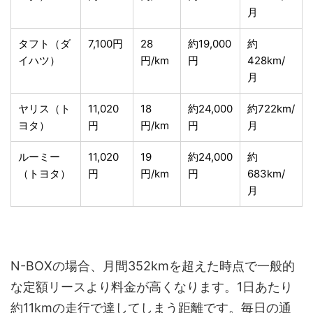
月
タフト（ダ
7,100円
28
約19,000
約
イハツ）
円/km
円
428km/
月
ヤリス（ト
11,020
18
約24,000
約722km/
ヨタ）
円
円/km
円
月
ルーミー
11,020
19
約24,000
約
（トヨタ）
円
円/km
円
683km/
月
N-BOXの場合、月間352kmを超えた時点で一般的
な定額リースより料金が高くなります。1日あたり
約11kmの走行で達してしまう距離です。毎日の通