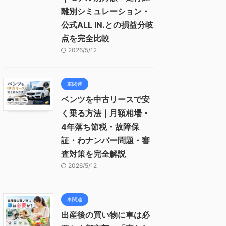
離別シミュレーション・
公式ALL IN.との損益分岐
点を完全比較
2026/5/12
車関連
ベンツを中古リースで安
く乗る方法｜月額相場・
4年落ち節税・故障保
証・わナンバー問題・審
査対策を完全解説
2026/5/12
車関連
出産後の買い物に車は必