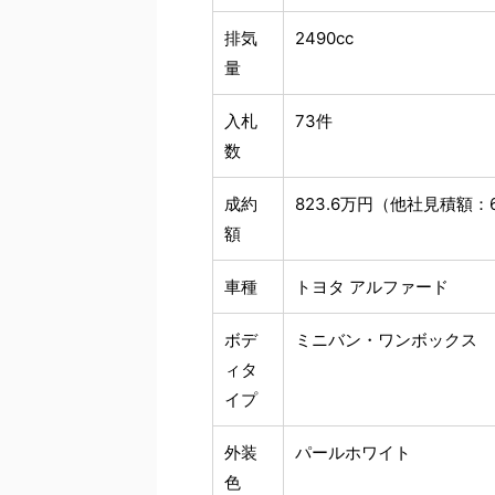
排気
2490cc
量
入札
73件
数
成約
823.6万円（他社見積額：6
額
車種
トヨタ アルファード
ボデ
ミニバン・ワンボックス
ィタ
イプ
外装
パールホワイト
色