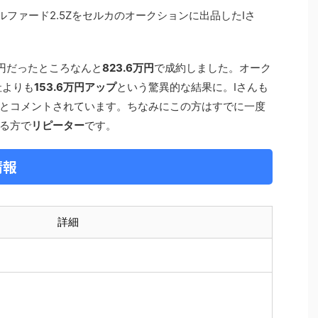
ルファード2.5Zをセルカのオークションに出品したIさ
万円だったところなんと
823.6万円
で成約しました。オーク
社よりも
153.6万円アップ
という驚異的な結果に。Iさんも
とコメントされています。ちなみにこの方はすでに一度
る方で
リピーター
です。
情報
詳細