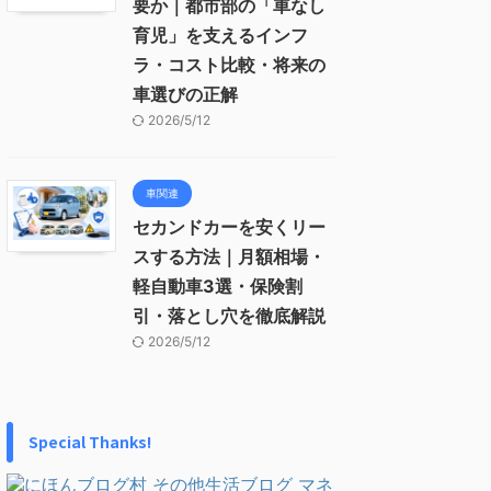
要か｜都市部の「車なし
育児」を支えるインフ
ラ・コスト比較・将来の
車選びの正解
2026/5/12
車関連
セカンドカーを安くリー
スする方法｜月額相場・
軽自動車3選・保険割
引・落とし穴を徹底解説
2026/5/12
Special Thanks!