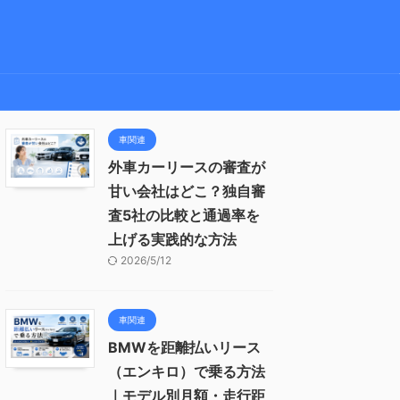
車関連
外車カーリースの審査が
甘い会社はどこ？独自審
査5社の比較と通過率を
上げる実践的な方法
2026/5/12
車関連
BMWを距離払いリース
（エンキロ）で乗る方法
｜モデル別月額・走行距