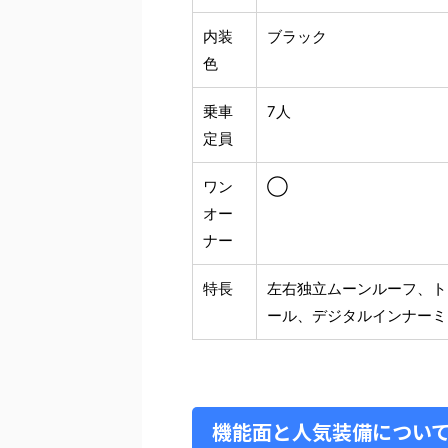
内装
ブラック
色
乗車
7人
定員
ワン
◯
オー
ナー
特長
左右独立ムーンルーフ、ト
ール、デジタルインナーミ
機能面と人気装備につい