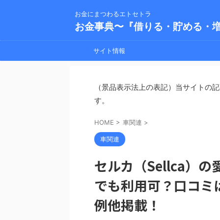
お金にまつわるエトセトラ
お金事典〜『借りる・貯める・
サイト情報
（景品表示法上の表記）当サイトの記
す。
HOME
>
車関連
>
車関連
セルカ（Sellca
でも利用可？口コミ
例他掲載！