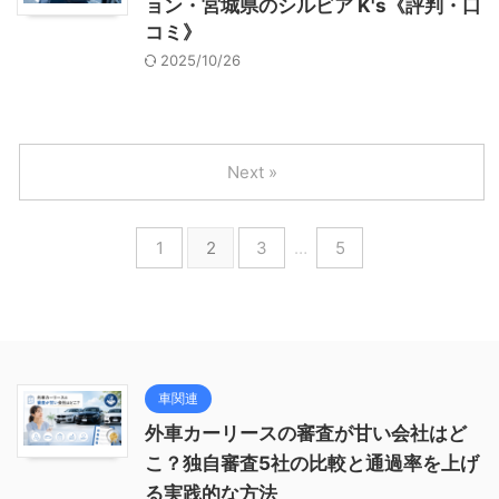
ョン・宮城県のシルビア K's《評判・口
コミ》
2025/10/26
Next »
1
2
3
…
5
車関連
外車カーリースの審査が甘い会社はど
こ？独自審査5社の比較と通過率を上げ
る実践的な方法