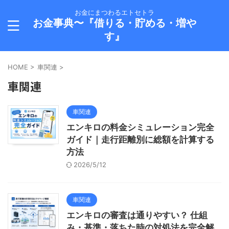
お金にまつわるエトセトラ
お金事典〜『借りる・貯める・増や
す』
HOME
>
車関連
>
車関連
車関連
エンキロの料金シミュレーション完全
ガイド｜走行距離別に総額を計算する
方法
2026/5/12
車関連
エンキロの審査は通りやすい？ 仕組
み・基準・落ちた時の対処法を完全解