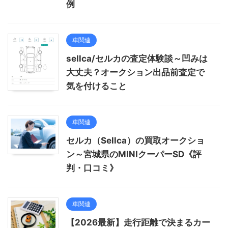
例
車関連
sellca/セルカの査定体験談～凹みは
大丈夫？オークション出品前査定で
気を付けること
車関連
セルカ（Sellca）の買取オークショ
ン～宮城県のMINIクーパーSD《評
判・口コミ》
車関連
【2026最新】走行距離で決まるカー