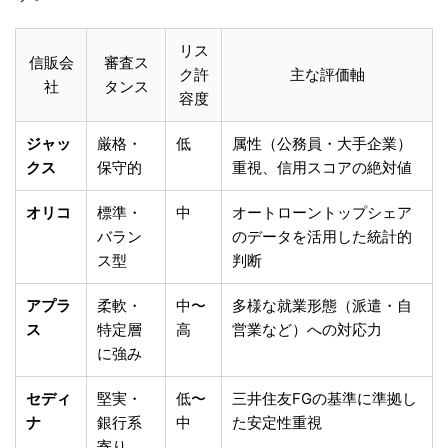
リス
信販会
審査ス
ク許
主な評価軸
社
タンス
容度
ジャッ
厳格・
低
属性（公務員・大手企業）
クス
保守的
重視、信用スコアの絶対値
オリコ
標準・
中
オートローントップシェア
バラン
のデータを活用した統計的
ス型
判断
アプラ
柔軟・
中〜
多様な就業形態（派遣・自
ス
特定層
高
営業など）への対応力
に強み
セディ
堅実・
低〜
三井住友FGの基準に準拠し
ナ
銀行系
中
た安定性重視
寄り