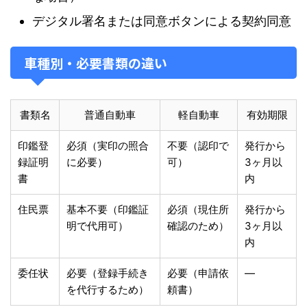
デジタル署名または同意ボタンによる契約同意
車種別・必要書類の違い
書類名
普通自動車
軽自動車
有効期限
印鑑登
必須（実印の照合
不要（認印で
発行から
録証明
に必要）
可）
3ヶ月以
書
内
住民票
基本不要（印鑑証
必須（現住所
発行から
明で代用可）
確認のため）
3ヶ月以
内
委任状
必要（登録手続き
必要（申請依
—
を代行するため）
頼書）