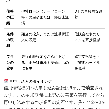
理
債務
他社ローン（カードローン
DTIの直接的な改
の圧
等）の完済または一部繰上返
善
縮
済
条件
頭金の投入、または連帯保証
信販会社側のリ
の緩
人の設定
スクを直接軽減
和
プラ
走行距離設定をさらに下げ
確定支払額を下
ンの
る、または車種を安価なもの
げ審査ハードル
変更
に変更
を低減
再申し込みのタイミング
信用情報機関への申し込み記録は
6ヶ月で消去
され
ます。この冷却期間に上記の改善策を実行してから
再申し込みするのが業界の定石です。焦って2〜3ヶ