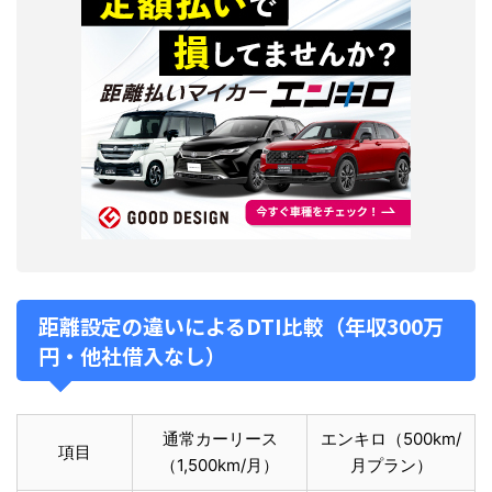
距離設定の違いによるDTI比較（年収300万
円・他社借入なし）
通常カーリース
エンキロ（500km/
項目
（1,500km/月）
月プラン）