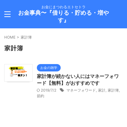
お金にまつわるエトセトラ
お金事典〜『借りる・貯める・増や
す』
HOME
>
家計簿
家計簿
お金の雑学
家計簿が続かない人にはマネーフォワ
ード【無料】がおすすめです
2019/7/2
マネーフォワード
,
家計
,
家計簿
,
節約