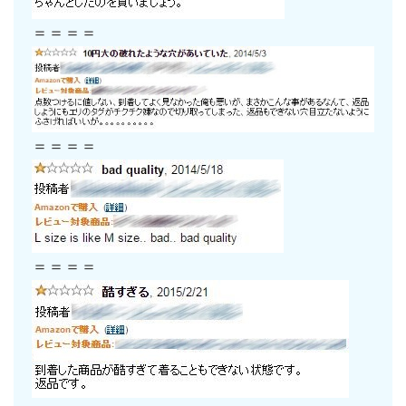
＝＝＝＝
＝＝＝＝
＝＝＝＝