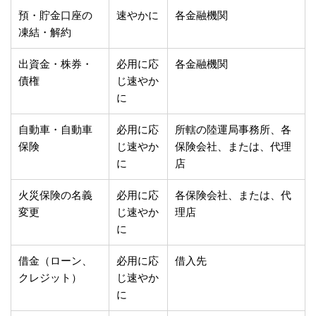
預・貯金口座の
速やかに
各金融機関
凍結・解約
出資金・株券・
必用に応
各金融機関
債権
じ速やか
に
自動車・自動車
必用に応
所轄の陸運局事務所、各
保険
じ速やか
保険会社、または、代理
に
店
火災保険の名義
必用に応
各保険会社、または、代
変更
じ速やか
理店
に
借金（ローン、
必用に応
借入先
クレジット）
じ速やか
に