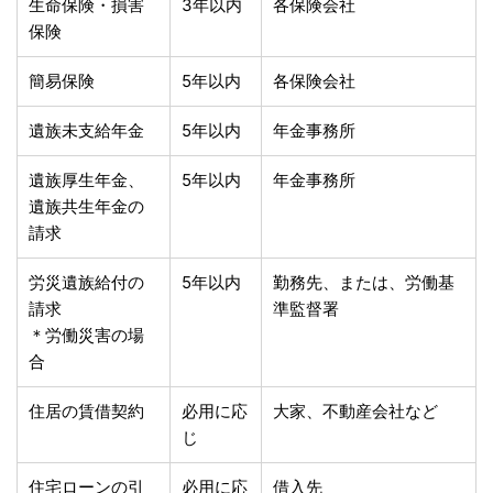
生命保険・損害
3年以内
各保険会社
保険
簡易保険
5年以内
各保険会社
遺族未支給年金
5年以内
年金事務所
遺族厚生年金、
5年以内
年金事務所
遺族共生年金の
請求
労災遺族給付の
5年以内
勤務先、または、労働基
請求
準監督署
＊労働災害の場
合
住居の賃借契約
必用に応
大家、不動産会社など
じ
住宅ローンの引
必用に応
借入先