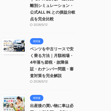
離別シミュレーション・
公式ALL IN.との損益分岐
点を完全比較
2026/5/12
車関連
ベンツを中古リースで安
く乗る方法｜月額相場・
4年落ち節税・故障保
証・わナンバー問題・審
査対策を完全解説
2026/5/12
車関連
出産後の買い物に車は必