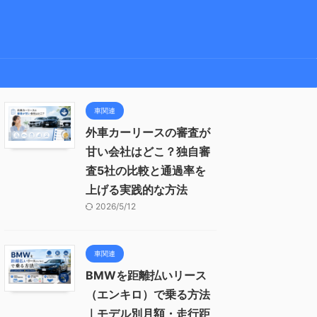
車関連
外車カーリースの審査が
甘い会社はどこ？独自審
査5社の比較と通過率を
上げる実践的な方法
2026/5/12
車関連
BMWを距離払いリース
（エンキロ）で乗る方法
｜モデル別月額・走行距