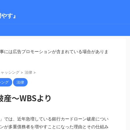
増やす』
事には広告プロモーションが含まれている場合がありま
キャッシング
>
法律
>
シング
法律
産～WBSより
」では、近年急増している銀行カードローン破産につい
ンが多重債務者を増やすことになった理由とその仕組み