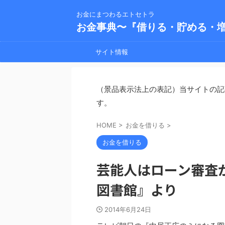
お金にまつわるエトセトラ
お金事典〜『借りる・貯める・
サイト情報
（景品表示法上の表記）当サイトの記
す。
HOME
>
お金を借りる
>
お金を借りる
芸能人はローン審査
図書館』より
2014年6月24日