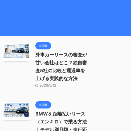
車関連
外車カーリースの審査が
甘い会社はどこ？独自審
査5社の比較と通過率を
上げる実践的な方法
2026/5/12
車関連
BMWを距離払いリース
（エンキロ）で乗る方法
｜モデル別月額・走行距