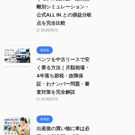
離別シミュレーション・
公式ALL IN.との損益分岐
点を完全比較
2026/5/12
車関連
ベンツを中古リースで安
く乗る方法｜月額相場・
4年落ち節税・故障保
証・わナンバー問題・審
査対策を完全解説
2026/5/12
車関連
出産後の買い物に車は必