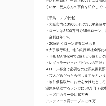
テレビ朝日の『中居正広のミになる図
くいか、芸人さんの事例を紹介してい
【千鳥 ノブ小池】
・大阪市内に3900万円の3LDK新築
・ローンは3500万円で35年ローン、
・金利は年3％。
・20回近くローン審査に落ちる
⇒大手銀行5社、地方銀行15社全部だ
・THE MANNZAIで2位とか3位と
・レギュラーだった『ピカルの定理』
⇒ローン審査で必要なのは源泉徴収票
・芸人だめだったら何しますかという
・物件価格以外にお金をかけたところ
湿気を吸収するレンガに30万円（漫才
キッズ用カラー畳に10万円
アンティーク調テーブルに20万