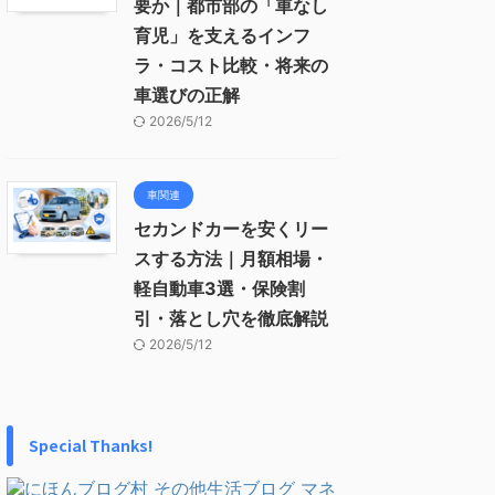
要か｜都市部の「車なし
育児」を支えるインフ
ラ・コスト比較・将来の
車選びの正解
2026/5/12
車関連
セカンドカーを安くリー
スする方法｜月額相場・
軽自動車3選・保険割
引・落とし穴を徹底解説
2026/5/12
Special Thanks!