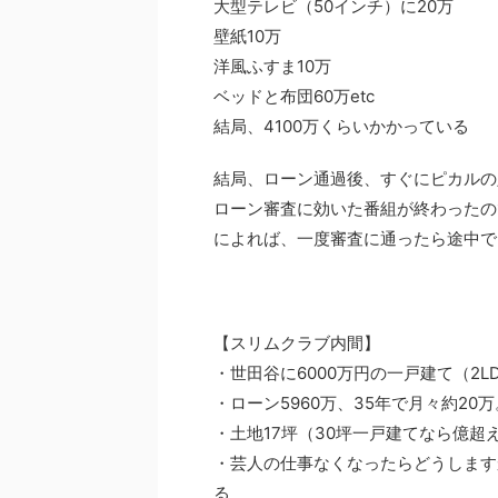
大型テレビ（50インチ）に20万
壁紙10万
洋風ふすま10万
ベッドと布団60万etc
結局、4100万くらいかかっている
結局、ローン通過後、すぐにピカルの
ローン審査に効いた番組が終わったの
によれば、一度審査に通ったら途中で
【スリムクラブ内間】
・世田谷に6000万円の一戸建て（2L
・ローン5960万、35年で月々約20万
・土地17坪（30坪一戸建てなら億超
・芸人の仕事なくなったらどうします
る