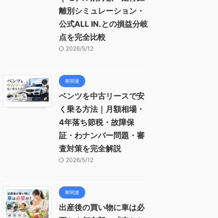
離別シミュレーション・
公式ALL IN.との損益分岐
点を完全比較
2026/5/12
車関連
ベンツを中古リースで安
く乗る方法｜月額相場・
4年落ち節税・故障保
証・わナンバー問題・審
査対策を完全解説
2026/5/12
車関連
出産後の買い物に車は必