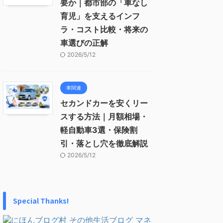
要か｜都市部の「車なし
育児」を支えるインフ
ラ・コスト比較・将来の
車選びの正解
2026/5/12
車関連
セカンドカーを安くリー
スする方法｜月額相場・
軽自動車3選・保険割
引・落とし穴を徹底解説
2026/5/12
Special Thanks!