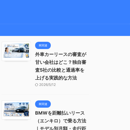
車関連
外車カーリースの審査が
甘い会社はどこ？独自審
査5社の比較と通過率を
上げる実践的な方法
2026/5/12
車関連
BMWを距離払いリース
（エンキロ）で乗る方法
｜モデル別月額・走行距