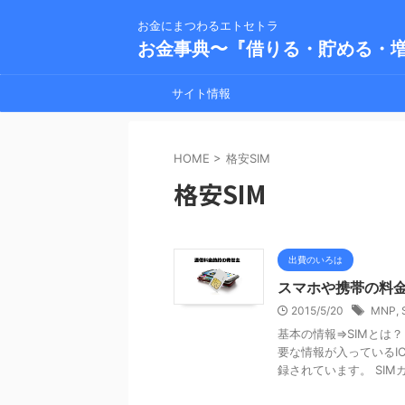
お金にまつわるエトセトラ
お金事典〜『借りる・貯める・
サイト情報
HOME
>
格安SIM
格安SIM
出費のいろは
スマホや携帯の料金
2015/5/20
MNP
,
基本の情報⇒SIMとは
要な情報が入っているI
録されています。 SIMカー