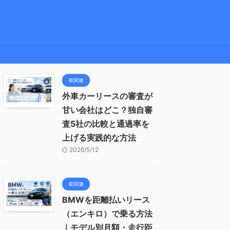
車関連
外車カーリースの審査が
甘い会社はどこ？独自審
査5社の比較と通過率を
上げる実践的な方法
2026/5/12
車関連
BMWを距離払いリース
（エンキロ）で乗る方法
｜モデル別月額・走行距