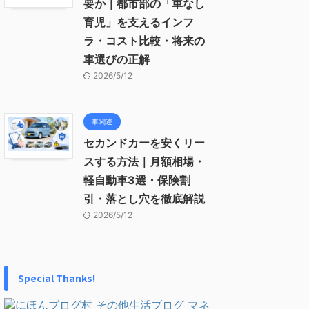
要か｜都市部の「車なし
育児」を支えるインフ
ラ・コスト比較・将来の
車選びの正解
2026/5/12
車関連
セカンドカーを安くリー
スする方法｜月額相場・
軽自動車3選・保険割
引・落とし穴を徹底解説
2026/5/12
Special Thanks!