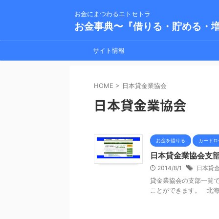
お金にまつわるエトセトラ
お金事典〜『借りる・貯める・
サイト情報
HOME
>
日本貸金業協会
日本貸金業協会
お金を借りる
カードロ
日本貸金業協会支
2014/8/1
日本貸
貸金業協会の支部一覧
ことができます。 北海道支部 T