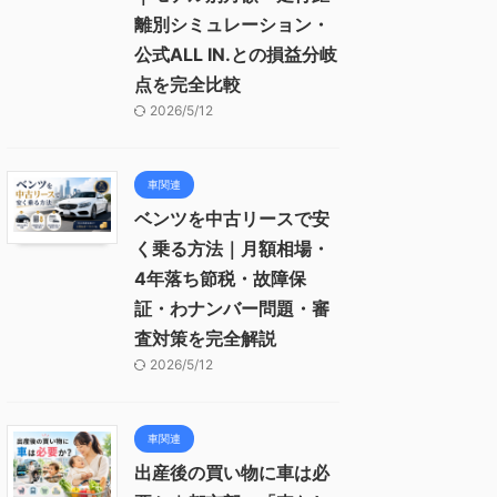
離別シミュレーション・
公式ALL IN.との損益分岐
点を完全比較
2026/5/12
車関連
ベンツを中古リースで安
く乗る方法｜月額相場・
4年落ち節税・故障保
証・わナンバー問題・審
査対策を完全解説
2026/5/12
車関連
出産後の買い物に車は必